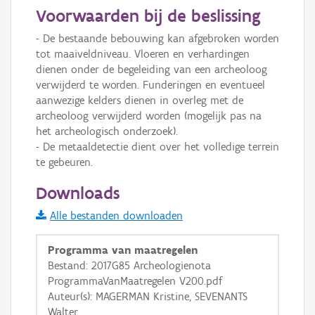
50 m
Voorwaarden bij de beslissing
Informatie Vlaanderen
- De bestaande bebouwing kan afgebroken worden 
tot maaiveldniveau. Vloeren en verhardingen 
i
dienen onder de begeleiding van een archeoloog 
verwijderd te worden. Funderingen en eventueel 
aanwezige kelders dienen in overleg met de 
+
−
archeoloog verwijderd worden (mogelijk pas na 
het archeologisch onderzoek). 

- De metaaldetectie dient over het volledige terrein 
te gebeuren.
Downloads
Basis Lagen
Alle bestanden downloaden
OSM-Basiskaart
Programma van maatregelen
Bestand: 2017G85 Archeologienota
Ortho
ProgrammaVanMaatregelen V200.pdf
GRB-Basiskaart
Auteur(s): MAGERMAN Kristine, SEVENANTS
GRB-Basiskaart in grijswaarden
Walter