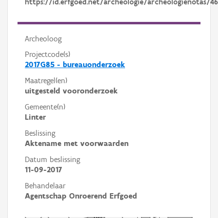
https://id.erfgoed.net/archeologie/archeologienotas/4
Archeoloog
Projectcode(s)
2017G85 - bureauonderzoek
Maatregel(en)
uitgesteld vooronderzoek
Gemeente(n)
Linter
Beslissing
Aktename met voorwaarden
Datum beslissing
11-09-2017
Behandelaar
Agentschap Onroerend Erfgoed