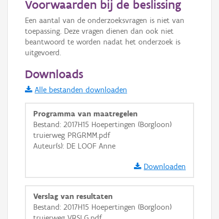
Voorwaarden bij de beslissing
Informatie Vlaanderen
Een aantal van de onderzoeksvragen is niet van 
toepassing. Deze vragen dienen dan ook niet 
i
beantwoord te worden nadat het onderzoek is 
uitgevoerd.
+
−
Downloads
Alle bestanden downloaden
Programma van maatregelen
Bestand: 2017H15 Hoepertingen (Borgloon)
truierweg PRGRMM.pdf
Basis Lagen
Auteur(s): DE LOOF Anne
OSM-Basiskaart
Downloaden
Ortho
GRB-Basiskaart
Verslag van resultaten
Bestand: 2017H15 Hoepertingen (Borgloon)
GRB-Basiskaart in grijswaarden
truierweg VRSLG.pdf