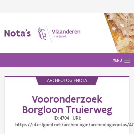
Nota's
MENU
ARCHEOLOGIENOTA
Nota's
Vooronderzoek
Aanmelden
Borgloon Truierweg
ID: 4704 URI:
https://id.erfgoed.net/archeologie/archeologienotas/4