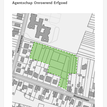
Agentschap Onroerend Erfgoed