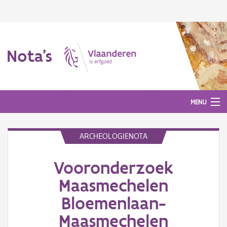
Nota's
MENU
ARCHEOLOGIENOTA
Nota's
Vooronderzoek
Aanmelden
Maasmechelen
Bloemenlaan-
Maasmechelen