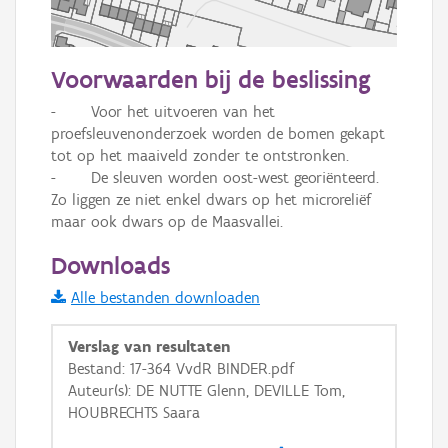
50 m
Voorwaarden bij de beslissing
Informatie Vlaanderen
-	Voor het uitvoeren van het 
proefsleuvenonderzoek worden de bomen gekapt 
i
tot op het maaiveld zonder te ontstronken.

-	De sleuven worden oost-west georiënteerd. 
Zo liggen ze niet enkel dwars op het microreliëf 
+
−
maar ook dwars op de Maasvallei.
Downloads
Alle bestanden downloaden
Verslag van resultaten
Basis Lagen
Bestand: 17-364 VvdR BINDER.pdf
Auteur(s): DE NUTTE Glenn, DEVILLE Tom,
OSM-Basiskaart
HOUBRECHTS Saara
Ortho