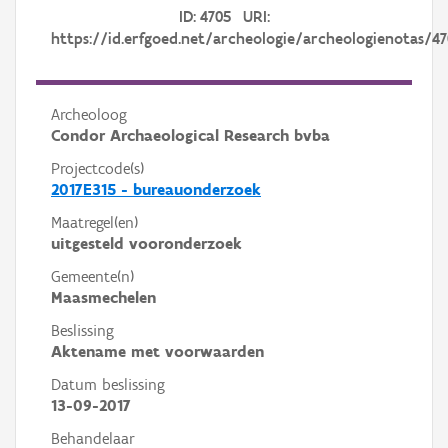
ID: 4705 URI:
https://id.erfgoed.net/archeologie/archeologienotas/4
Archeoloog
Condor Archaeological Research bvba
Projectcode(s)
2017E315 - bureauonderzoek
Maatregel(en)
uitgesteld vooronderzoek
Gemeente(n)
Maasmechelen
Beslissing
Aktename met voorwaarden
Datum beslissing
13-09-2017
Behandelaar