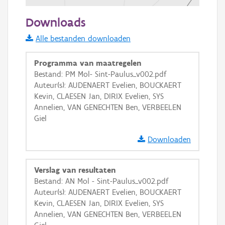
100 m
Downloads
Informatie Vlaanderen
Alle bestanden downloaden
i
Programma van maatregelen
Bestand: PM Mol- Sint-Paulus_v002.pdf
Auteur(s): AUDENAERT Evelien, BOUCKAERT
+
−
Kevin, CLAESEN Jan, DIRIX Evelien, SYS
Annelien, VAN GENECHTEN Ben, VERBEELEN
Giel
Downloaden
Basis Lagen
Verslag van resultaten
Bestand: AN Mol - Sint-Paulus_v002.pdf
OSM-Basiskaart
Auteur(s): AUDENAERT Evelien, BOUCKAERT
Ortho
Kevin, CLAESEN Jan, DIRIX Evelien, SYS
Annelien, VAN GENECHTEN Ben, VERBEELEN
GRB-Basiskaart