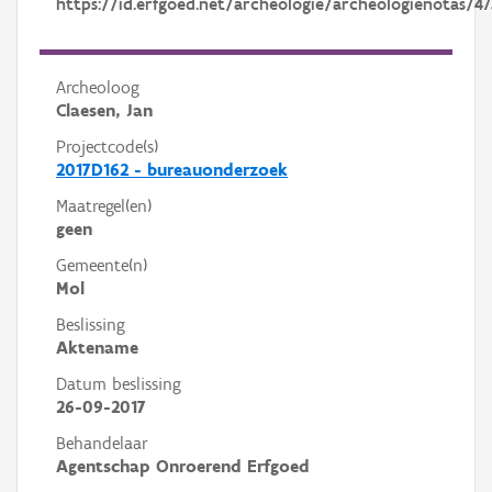
https://id.erfgoed.net/archeologie/archeologienotas/4
Archeoloog
Claesen, Jan
Projectcode(s)
2017D162 - bureauonderzoek
Maatregel(en)
geen
Gemeente(n)
Mol
Beslissing
Aktename
Datum beslissing
26-09-2017
Behandelaar
Agentschap Onroerend Erfgoed