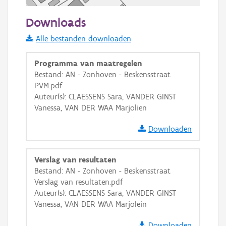
50 m
Downloads
Informatie Vlaanderen
Alle bestanden downloaden
i
Programma van maatregelen
Bestand: AN - Zonhoven - Beskensstraat
PVM.pdf
+
−
Auteur(s): CLAESSENS Sara, VANDER GINST
Vanessa, VAN DER WAA Marjolien
Downloaden
Verslag van resultaten
Basis Lagen
Bestand: AN - Zonhoven - Beskensstraat
Verslag van resultaten.pdf
OSM-Basiskaart
Auteur(s): CLAESSENS Sara, VANDER GINST
Ortho
Vanessa, VAN DER WAA Marjolein
GRB-Basiskaart
Downloaden