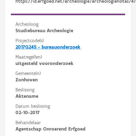
https://id.erfgoed.net/archeologie/archeologienotas/47
Archeoloog
Studiebureau Archeologie
Projectcode(s)
2017G245 - bureauonderzoek
Maatregel(en)
uitgesteld vooronderzoek
Gemeente(n)
Zonhoven
Beslissing
Aktename
Datum beslissing
02-10-2017
Behandelaar
Agentschap Onroerend Erfgoed