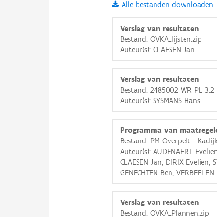
Alle bestanden downloaden
i
Verslag van resultaten
Bestand: OVKA_lijsten.zip
Auteur(s): CLAESEN Jan
+
−
Verslag van resultaten
Bestand: 2485002 WR PL 3.2 D.
Auteur(s): SYSMANS Hans
Basis Lagen
Programma van maatregel
Bestand: PM Overpelt - Kadij
OSM-Basiskaart
Auteur(s): AUDENAERT Evelie
Ortho
CLAESEN Jan, DIRIX Evelien, 
GENECHTEN Ben, VERBEELEN 
GRB-Basiskaart
GRB-Basiskaart in grijsw
Verslag van resultaten
Bestand: OVKA_Plannen.zip