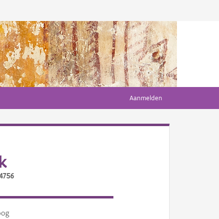
Aanmelden
k
/4756
oog