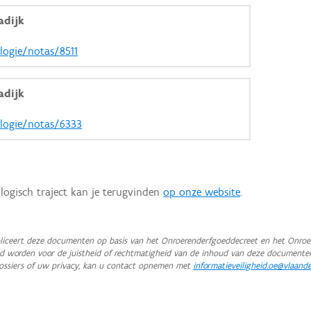
adijk
ologie/notas/8511
adijk
ologie/notas/6333
logisch traject kan je terugvinden
op onze website
.
iceert deze documenten op basis van het Onroerenderfgoeddecreet en het Onroer
teld worden voor de juistheid of rechtmatigheid van de inhoud van deze documente
ossiers of uw privacy, kan u contact opnemen met
informatieveiligheid.oe@vlaand