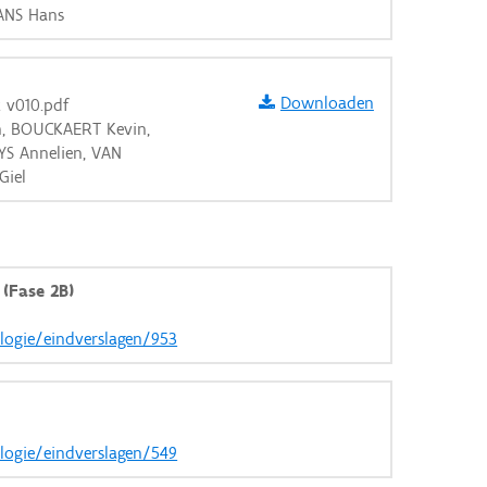
MANS Hans
Downloaden
k v010.pdf
n, BOUCKAERT Kevin,
SYS Annelien, VAN
Giel
(Fase 2B)
ologie/eindverslagen/953
ologie/eindverslagen/549