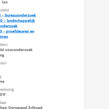
, Jan
ode(s)
5 - bureauonderzoek
0 - landschappelijk
nderzoek
3 - proefsleuven en
utten
l(en)
eld vooronderzoek
ing
e(n)
g
me
slissing
017
laar
chap Onroerend Erfgoed