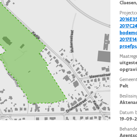
Claesen
Projectc
2016E3
2017C24
bodemo
2017E14
proefp
Maatrege
uitgest
opgrav
Gemeent
Pelt
Beslissin
Aktena
Datum be
19-09-2
Behande
Agents