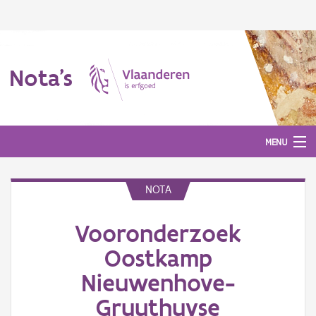
Nota's
MENU
NOTA
Nota's
Vooronderzoek
Aanmelden
Oostkamp
Nieuwenhove-
Gruuthuyse