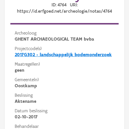
ID: 4764 URI:
https://id.erfgoed.net/archeologie/notas/4764
Archeoloog
GHENT ARCHAEOLOGICAL TEAM bvba
Projectcode(s)
2017G302 - landschappelijk bodemonderzoek
Maatregel(en)
geen
Gemeente(n)
Oostkamp
Beslissing
Aktename
Datum beslissing
02-10-2017
Behandelaar