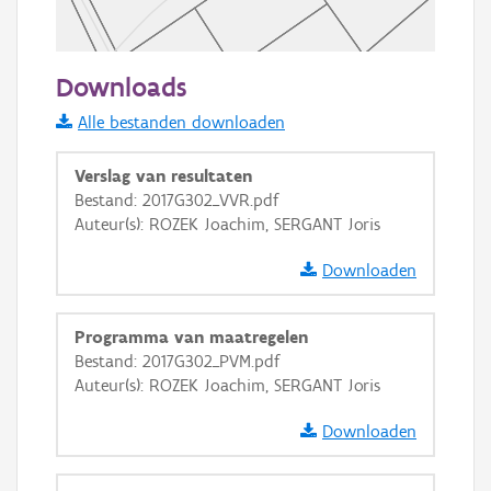
50 m
Downloads
Informatie Vlaanderen
Alle bestanden downloaden
i
Verslag van resultaten
Bestand: 2017G302_VVR.pdf
Auteur(s): ROZEK Joachim, SERGANT Joris
+
−
Downloaden
Programma van maatregelen
Bestand: 2017G302_PVM.pdf
Auteur(s): ROZEK Joachim, SERGANT Joris
Basis Lagen
Downloaden
OSM-Basiskaart
Ortho