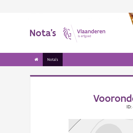
Nota's
Nota's
Vooronde
ID