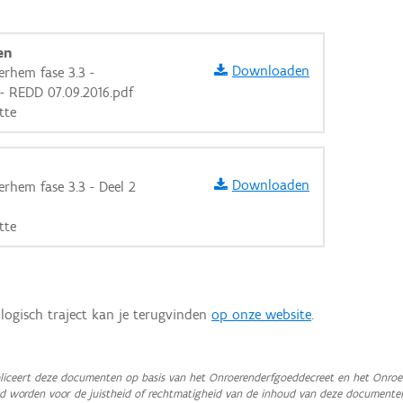
en
Downloaden
erhem fase 3.3 -
- REDD 07.09.2016.pdf
tte
Downloaden
rhem fase 3.3 - Deel 2
tte
logisch traject kan je terugvinden
op onze website
.
aarden
iceert deze documenten op basis van het Onroerenderfgoeddecreet en het Onroer
teld worden voor de juistheid of rechtmatigheid van de inhoud van deze documente