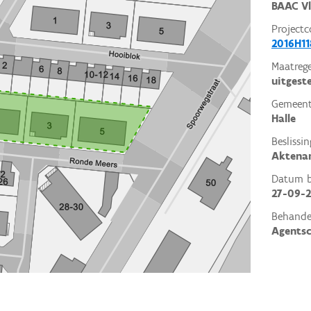
BAAC V
Projectc
2016H11
Maatrege
uitgest
Gemeent
Halle
Beslissin
Aktena
Datum be
27-09-
Behande
Agents