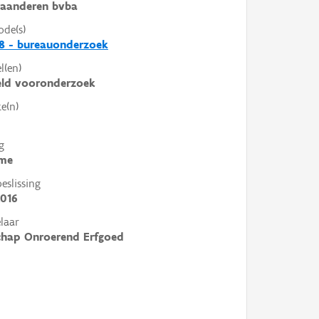
laanderen bvba
ode(s)
8 - bureauonderzoek
l(en)
eld vooronderzoek
e(n)
g
me
slissing
2016
laar
chap Onroerend Erfgoed