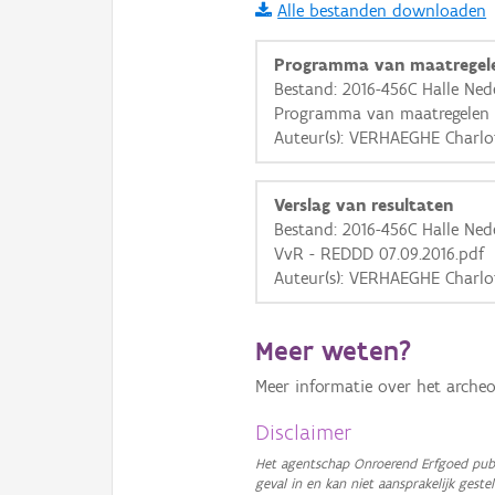
Alle bestanden downloaden
i
Programma van maatregel
Bestand: 2016-456C Halle Ned
Programma van maatregelen 
+
−
Auteur(s): VERHAEGHE Charlo
Verslag van resultaten
Bestand: 2016-456C Halle Nede
VvR - REDDD 07.09.2016.pdf
Auteur(s): VERHAEGHE Charlo
Basis Lagen
OSM-Basiskaart
Meer weten?
Ortho
Meer informatie over het archeo
GRB-Basiskaart
Disclaimer
GRB-Basiskaart in grijsw
Het agentschap Onroerend Erfgoed publ
geval in en kan niet aansprakelijk ges