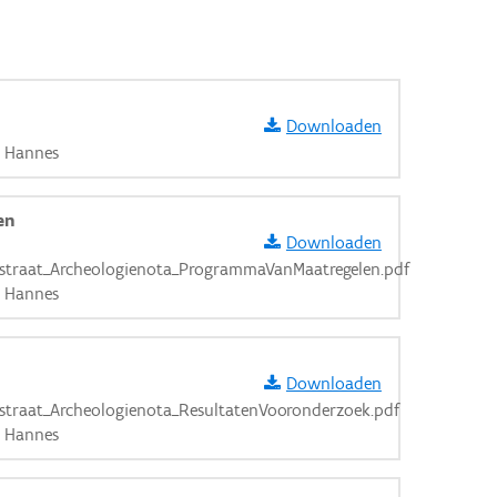
Downloaden
p
 Hannes
en
Downloaden
straat_Archeologienota_ProgrammaVanMaatregelen.pdf
 Hannes
Downloaden
straat_Archeologienota_ResultatenVooronderzoek.pdf
 Hannes
aarden