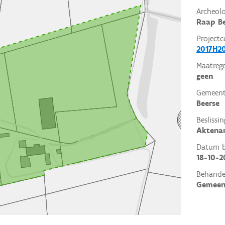
Archeol
Raap Be
Projectc
2017H2
Maatrege
geen
Gemeent
Beerse
Beslissin
Aktena
Datum be
18-10-2
Behande
Gemeen