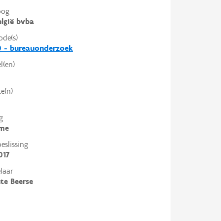
oog
lgië bvba
ode(s)
0 - bureauonderzoek
l(en)
e(n)
g
me
slissing
017
laar
te Beerse