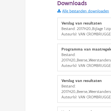
Downloads
Informatie Vlaanderen
Alle bestanden downloaden
i
Verslag van resultaten
Bestand: 2017H20_Bijlage 1.zi
Auteur(s): VAN CROMBRUGGE
+
−
Programma van maatregel
Bestand:
2017H20_Beerse_Weerstanders
Auteur(s): VAN CROMBRUGGE
Basis Lagen
Verslag van resultaten
OSM-Basiskaart
Bestand:
Ortho
2017H20_Beerse_Weerstanders
Auteur(s): VAN CROMBRUGGE
GRB-Basiskaart
GRB-Basiskaart in grijsw