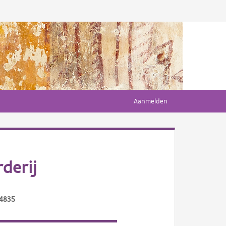
Aanmelden
derij
/4835