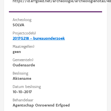
https://id.erfgoed.net/archeologie/archeologienotas/4
Archeoloog
SOLVA
Projectcode(s)
2017G218 - bureauonderzoek
Maatregel(en)
geen
Gemeente(n)
Oudenaarde
Beslissing
Aktename
Datum beslissing
10-10-2017
Behandelaar
Agentschap Onroerend Erfgoed