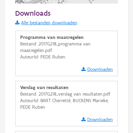
200 m
Downloads
Informatie Vlaanderen
Alle bestanden downloaden
i
Programma van maatregelen
Bestand: 2017G218_programma van
maatregelen.pdf
+
−
Auteur(s): PEDE Ruben
Downloaden
Verslag van resultaten
Bestand: 2017G218_verslag van resultaten.pdf
Basis Lagen
Auteur(s): BART Cherretté, BUCKENS Marieke,
PEDE Ruben
OSM-Basiskaart
Ortho
Downloaden
GRB-Basiskaart