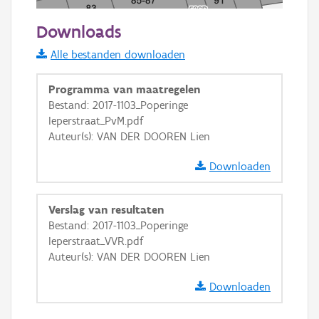
20 m
Downloads
Informatie Vlaanderen
Alle bestanden downloaden
i
Programma van maatregelen
Bestand: 2017-1103_Poperinge
Ieperstraat_PvM.pdf
+
−
Auteur(s): VAN DER DOOREN Lien
Downloaden
Verslag van resultaten
Bestand: 2017-1103_Poperinge
Basis Lagen
Ieperstraat_VVR.pdf
Auteur(s): VAN DER DOOREN Lien
OSM-Basiskaart
Ortho
Downloaden
GRB-Basiskaart