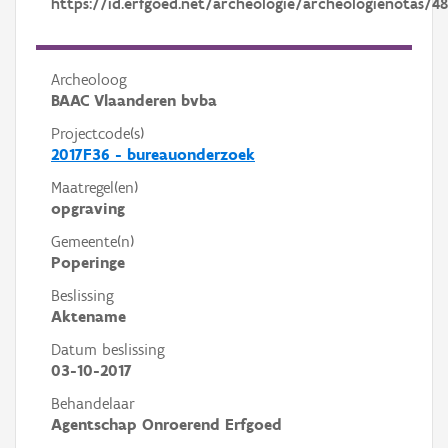
https://id.erfgoed.net/archeologie/archeologienotas/4
Archeoloog
BAAC Vlaanderen bvba
Projectcode(s)
2017F36 - bureauonderzoek
Maatregel(en)
opgraving
Gemeente(n)
Poperinge
Beslissing
Aktename
Datum beslissing
03-10-2017
Behandelaar
Agentschap Onroerend Erfgoed