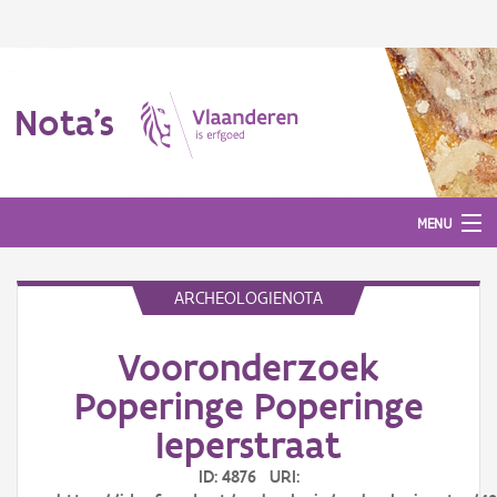
Nota's
MENU
ARCHEOLOGIENOTA
Nota's
Vooronderzoek
Aanmelden
Poperinge Poperinge
Ieperstraat
ID: 4876 URI: