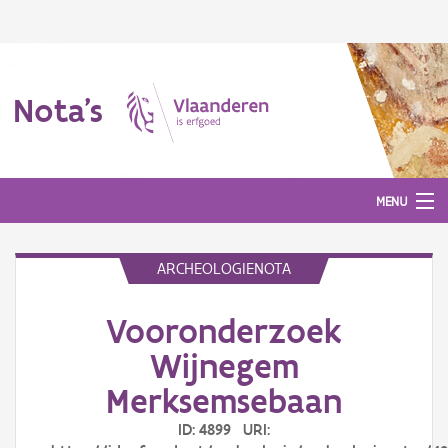
Nota's
MENU
ARCHEOLOGIENOTA
Nota's
Vooronderzoek
Aanmelden
Wijnegem
Merksemsebaan
ID: 4899 URI: