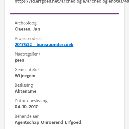
https://id.erfgoed.net/archeologie/archeologienotas/4
Archeoloog
Claesen, Jan
Projectcode(s)
2017G22 - bureauonderzoek
Maatregel(en)
geen
Gemeente(n)
Wijnegem
Beslissing
Aktename
Datum beslissing
04-10-2017
Behandelaar
Agentschap Onroerend Erfgoed