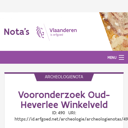
Nota's
MENU
ARCHEOLOGIENOTA
Nota's
Vooronderzoek Oud-
Aanmelden
Heverlee Winkelveld
ID: 490 URI:
https://id.erfgoed.net/archeologie/archeologienotas/4