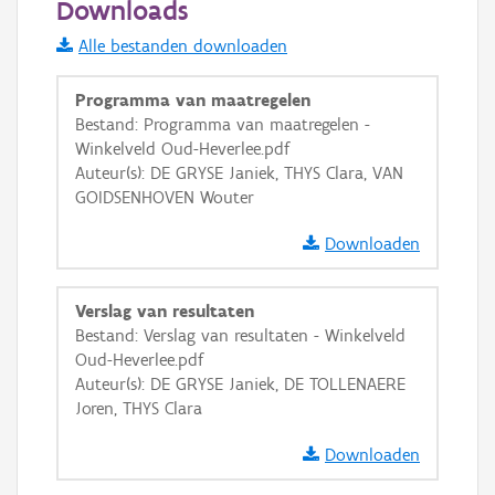
Downloads
Informatie Vlaanderen
Alle bestanden downloaden
i
Programma van maatregelen
Bestand: Programma van maatregelen -
Winkelveld Oud-Heverlee.pdf
+
−
Auteur(s): DE GRYSE Janiek, THYS Clara, VAN
GOIDSENHOVEN Wouter
Downloaden
Verslag van resultaten
Basis Lagen
Bestand: Verslag van resultaten - Winkelveld
Oud-Heverlee.pdf
OSM-Basiskaart
Auteur(s): DE GRYSE Janiek, DE TOLLENAERE
Ortho
Joren, THYS Clara
GRB-Basiskaart
Downloaden
GRB-Basiskaart in grijswaarden