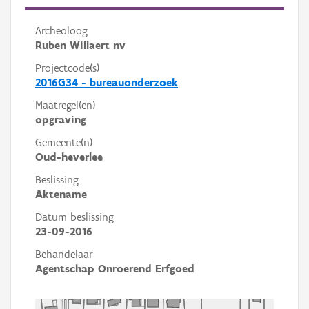
Archeoloog
Ruben Willaert nv
Projectcode(s)
2016G34 - bureauonderzoek
Maatregel(en)
opgraving
Gemeente(n)
Oud-heverlee
Beslissing
Aktename
Datum beslissing
23-09-2016
Behandelaar
Agentschap Onroerend Erfgoed