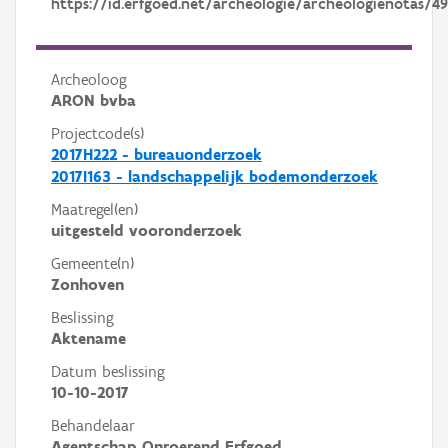
https://id.erfgoed.net/archeologie/archeologienotas/49
Archeoloog
ARON bvba
Projectcode(s)
2017H222 - bureauonderzoek
2017I163 - landschappelijk bodemonderzoek
Maatregel(en)
uitgesteld vooronderzoek
Gemeente(n)
Zonhoven
Beslissing
Aktename
Datum beslissing
10-10-2017
Behandelaar
Agentschap Onroerend Erfgoed