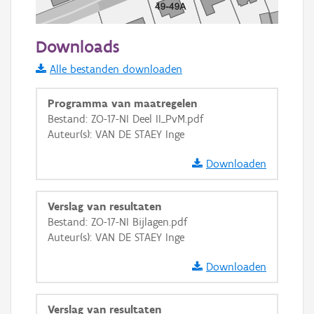
50 m
Downloads
Informatie Vlaanderen
Alle bestanden downloaden
i
Programma van maatregelen
Bestand: ZO-17-NI Deel II_PvM.pdf
Auteur(s): VAN DE STAEY Inge
+
−
Downloaden
Verslag van resultaten
Bestand: ZO-17-NI Bijlagen.pdf
Auteur(s): VAN DE STAEY Inge
Basis Lagen
Downloaden
OSM-Basiskaart
Ortho
Verslag van resultaten