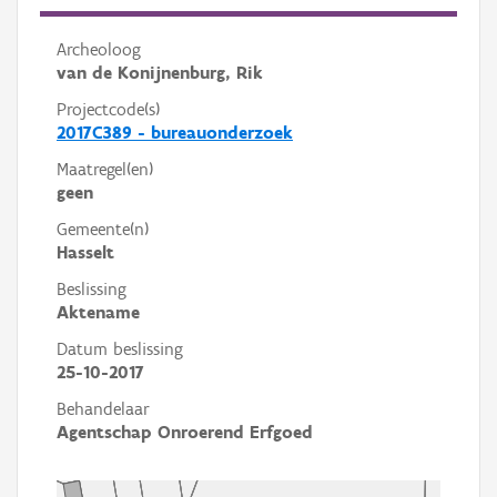
Archeoloog
van de Konijnenburg, Rik
Projectcode(s)
2017C389 - bureauonderzoek
Maatregel(en)
geen
Gemeente(n)
Hasselt
Beslissing
Aktename
Datum beslissing
25-10-2017
Behandelaar
Agentschap Onroerend Erfgoed