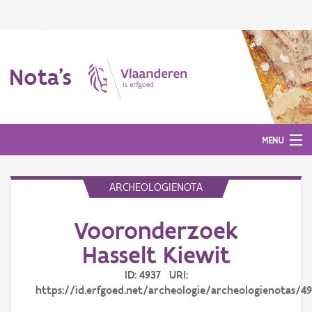
Nota's
MENU
ARCHEOLOGIENOTA
Nota's
Vooronderzoek
Aanmelden
Hasselt Kiewit
ID: 4937 URI:
https://id.erfgoed.net/archeologie/archeologienotas/4