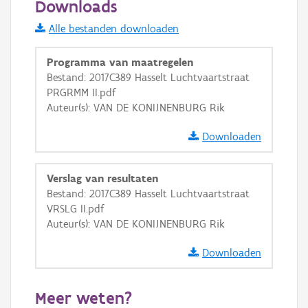
Downloads
Informatie Vlaanderen
Alle bestanden downloaden
i
Programma van maatregelen
Bestand: 2017C389 Hasselt Luchtvaartstraat
PRGRMM II.pdf
+
−
Auteur(s): VAN DE KONIJNENBURG Rik
Downloaden
Verslag van resultaten
Bestand: 2017C389 Hasselt Luchtvaartstraat
Basis Lagen
VRSLG II.pdf
Auteur(s): VAN DE KONIJNENBURG Rik
OSM-Basiskaart
Ortho
Downloaden
GRB-Basiskaart
Meer weten?
GRB-Basiskaart in grijswaarden