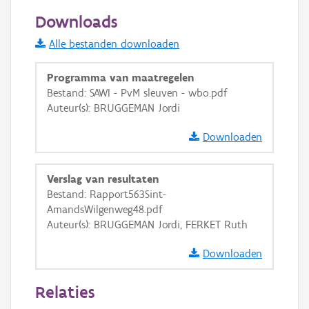
50 m
Downloads
Informatie Vlaanderen
Alle bestanden downloaden
i
Programma van maatregelen
Bestand: SAWI - PvM sleuven - wbo.pdf
Auteur(s): BRUGGEMAN Jordi
+
−
Downloaden
Verslag van resultaten
Bestand: Rapport563Sint-
AmandsWilgenweg48.pdf
Basis Lagen
Auteur(s): BRUGGEMAN Jordi, FERKET Ruth
OSM-Basiskaart
Downloaden
Ortho
Relaties
GRB-Basiskaart