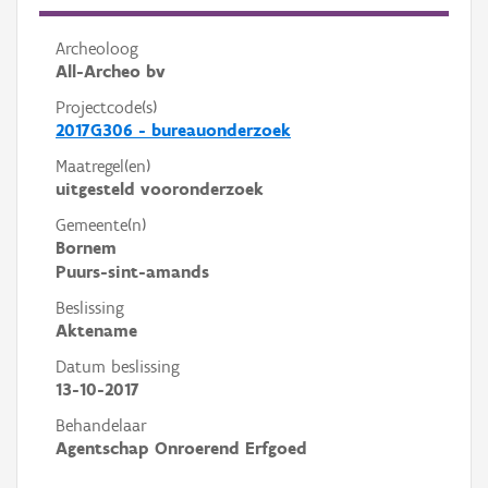
Archeoloog
All-Archeo bv
Projectcode(s)
2017G306 - bureauonderzoek
Maatregel(en)
uitgesteld vooronderzoek
Gemeente(n)
Bornem
Puurs-sint-amands
Beslissing
Aktename
Datum beslissing
13-10-2017
Behandelaar
Agentschap Onroerend Erfgoed