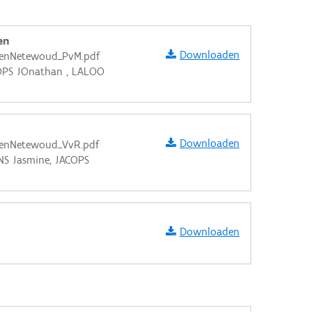
en
Downloaden
alenNetewoud_PvM.pdf
ACOPS JOnathan , LALOO
Downloaden
alenNetewoud_VvR.pdf
YNS Jasmine, JACOPS
Downloaden
aarden