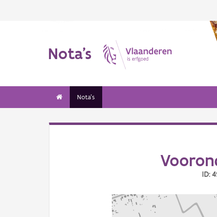
Nota's
Nota's
Vooron
ID: 