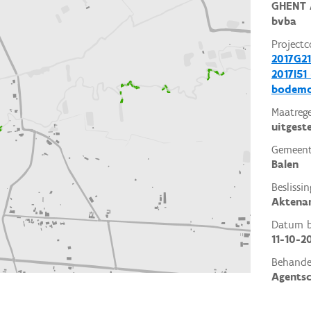
GHENT 
bvba
Projectc
2017G21
2017I51
bodemo
Maatrege
uitgest
Gemeent
Balen
Beslissin
Aktena
Datum be
11-10-2
Behande
Agents