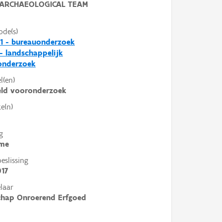
ARCHAEOLOGICAL TEAM
ode(s)
1 - bureauonderzoek
 - landschappelijk
nderzoek
l(en)
eld vooronderzoek
e(n)
g
me
slissing
017
laar
chap Onroerend Erfgoed