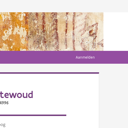
Aanmelden
etewoud
/4996
oog