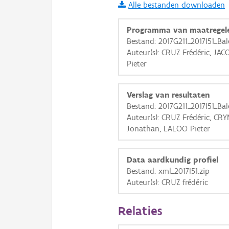
Alle bestanden downloaden
i
Programma van maatregel
Bestand: 2017G211_2017I51_B
Auteur(s): CRUZ Frédéric, J
+
−
Pieter
Verslag van resultaten
Bestand: 2017G211_2017I51_B
Auteur(s): CRUZ Frédéric, CR
Jonathan, LALOO Pieter
Basis Lagen
OSM-Basiskaart
Data aardkundig profiel
Ortho
Bestand: xml_2017I51.zip
Auteur(s): CRUZ frédéric
GRB-Basiskaart
GRB-Basiskaart in grijsw
Relaties