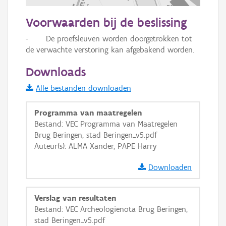
200 m
Voorwaarden bij de beslissing
Informatie Vlaanderen
-	De proefsleuven worden doorgetrokken tot 
de verwachte verstoring kan afgebakend worden.
i
Downloads
+
−
Alle bestanden downloaden
Programma van maatregelen
Bestand: VEC Programma van Maatregelen
Brug Beringen, stad Beringen_v5.pdf
Auteur(s): ALMA Xander, PAPE Harry
Basis Lagen
Downloaden
OSM-Basiskaart
Verslag van resultaten
Ortho
Bestand: VEC Archeologienota Brug Beringen,
GRB-Basiskaart
stad Beringen_v5.pdf