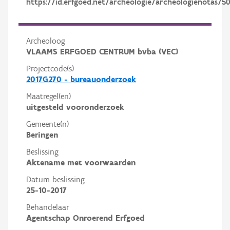
https://id.erfgoed.net/archeologie/archeologienotas/5
Archeoloog
VLAAMS ERFGOED CENTRUM bvba (VEC)
Projectcode(s)
2017G270 - bureauonderzoek
Maatregel(en)
uitgesteld vooronderzoek
Gemeente(n)
Beringen
Beslissing
Aktename met voorwaarden
Datum beslissing
25-10-2017
Behandelaar
Agentschap Onroerend Erfgoed