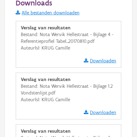
Downloads
Informatie Vlaanderen
Alle bestanden downloaden
i
Verslag van resultaten
Bestand: Nota Wervik Hellestraat - Bijlage 4 -
Referentieprofiel Tabel_20170810.pdf
+
−
Auteur(s): KRUG Camille
Downloaden
Verslag van resultaten
Bestand: Nota Wervik Hellestraat - Bijlage 1.2
Basis Lagen
Vondstenlijst.pdf
Auteur(s): KRUG Camille
OSM-Basiskaart
Ortho
Downloaden
GRB-Basiskaart
Verslag van resultaten
GRB-Basiskaart in grijswaarden