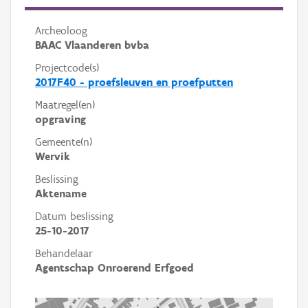
Archeoloog
BAAC Vlaanderen bvba
Projectcode(s)
2017F40 - proefsleuven en proefputten
Maatregel(en)
opgraving
Gemeente(n)
Wervik
Beslissing
Aktename
Datum beslissing
25-10-2017
Behandelaar
Agentschap Onroerend Erfgoed