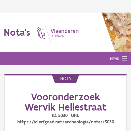
Nota's
MENU
NOTA
Nota's
Vooronderzoek
Aanmelden
Wervik Hellestraat
ID: 5030 URI:
https://id.erfgoed.net/archeologie/notas/5030