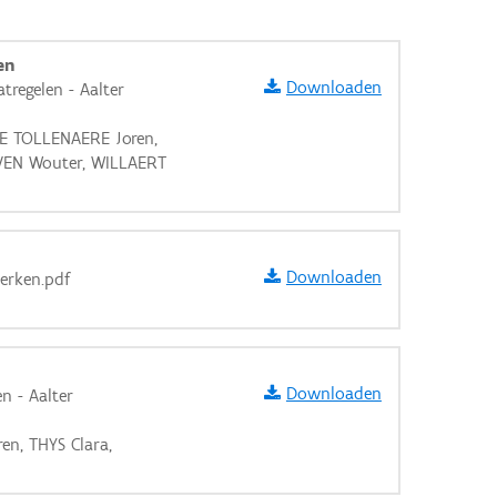
en
Downloaden
regelen - Aalter
DE TOLLENAERE Joren,
VEN Wouter, WILLAERT
Downloaden
werken.pdf
Downloaden
n - Aalter
aarden
en, THYS Clara,