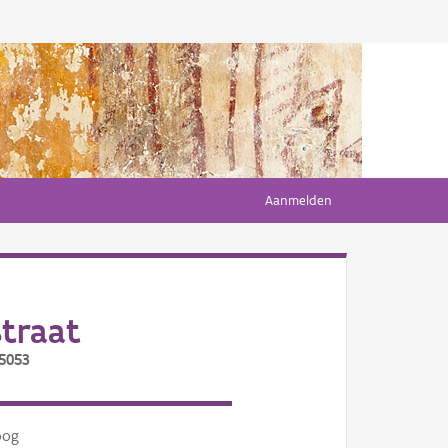
Aanmelden
traat
/5053
oog