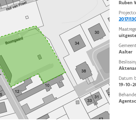
Ruben W
Projectc
2017I13
Maatrege
uitgest
Gemeent
Aalter
Beslissin
Aktena
Datum be
19-10-2
Behande
Agents