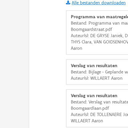
Alle bestanden downloaden
i
Programma van maatregel
Bestand: Programma van maat
Boomgaardstraat.pdf
+
−
Auteur(s): DE GRYSE Janiek, 
THYS Clara, VAN GOIDSENHO
Aaron
Verslag van resultaten
Bestand: Bijlage - Geplande 
Basis Lagen
Auteur(s): WILLAERT Aaron
OSM-Basiskaart
Ortho
Verslag van resultaten
Bestand: Verslag van resultate
GRB-Basiskaart
Boomgaardlaan.pdf
GRB-Basiskaart in grijsw
Auteur(s): DE TOLLENAERE Jor
WILLAERT Aaron