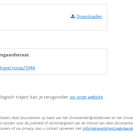
Downloaden
mgaardstraat
ologie/notas/5944
logisch traject kan je terugvinden
op onze website
.
iceert deze documenten op basis van het Onroerenderfgoeddecreet en het Onroer
teld worden voor de juistheid of rechtmatigheid van de inhoud van deze documente
ossiers of uw privacy, kan u contact opnemen met
informatieveiligheid.oe@vlaand