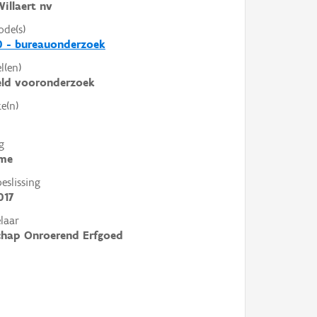
illaert nv
ode(s)
0 - bureauonderzoek
l(en)
eld vooronderzoek
e(n)
g
me
slissing
017
laar
chap Onroerend Erfgoed