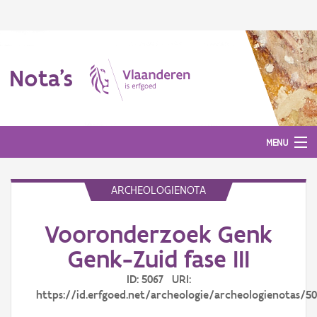
Nota's
MENU
ARCHEOLOGIENOTA
Nota's
Vooronderzoek Genk
Aanmelden
Genk-Zuid fase III
ID: 5067 URI:
https://id.erfgoed.net/archeologie/archeologienotas/5