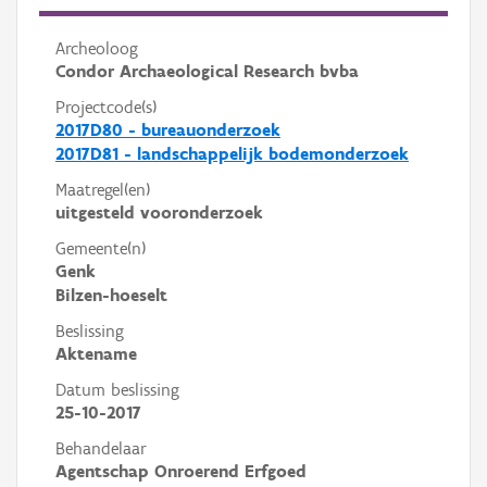
Archeoloog
Condor Archaeological Research bvba
Projectcode(s)
2017D80 - bureauonderzoek
2017D81 - landschappelijk bodemonderzoek
Maatregel(en)
uitgesteld vooronderzoek
Gemeente(n)
Genk
Bilzen-hoeselt
Beslissing
Aktename
Datum beslissing
25-10-2017
Behandelaar
Agentschap Onroerend Erfgoed