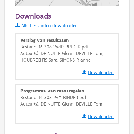
500 m
Downloads
Informatie Vlaanderen
Alle bestanden downloaden
i
Verslag van resultaten
Bestand: 16-308 VvdR BINDER.pdf
Auteur(s): DE NUTTE Glenn, DEVILLE Tom,
+
−
HOUBRECHTS Sara, SIMONS Rianne
Downloaden
Programma van maatregelen
Bestand: 16-308 PvM BINDER.pdf
Basis Lagen
Auteur(s): DE NUTTE Glenn, DEVILLE Tom
OSM-Basiskaart
Downloaden
Ortho
GRB-Basiskaart