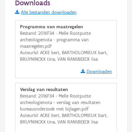
Downloads
Informatie Vlaanderen
Alle bestanden downloaden
i
Programma van maatregelen
Bestand: 2016F34 - Melle Rootputte
archeologienota - programma van
+
−
maatregelen.pdf
Auteur(s): ACKE bert, BARTHOLOMIEUX bart,
BRUYNINCKX tina, VAN RANSBEECK lisa
Downloaden
Basis Lagen
Verslag van resultaten
Bestand: 2016F34 - Melle Rootputte
OSM-Basiskaart
archeologienota - verslag van resultaten
Ortho
bureauonderzoek met bijlagen.pdf
Auteur(s): ACKE bert, BARTHOLOMIEUX bart,
GRB-Basiskaart
BRUYNINCKX tina, VAN RANSBEECK lisa
GRB-Basiskaart in grijswaarden