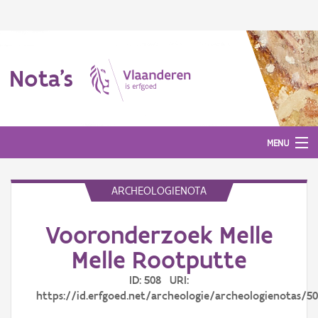
Nota's
MENU
ARCHEOLOGIENOTA
Nota's
Vooronderzoek Melle
Aanmelden
Melle Rootputte
ID: 508 URI:
https://id.erfgoed.net/archeologie/archeologienotas/5