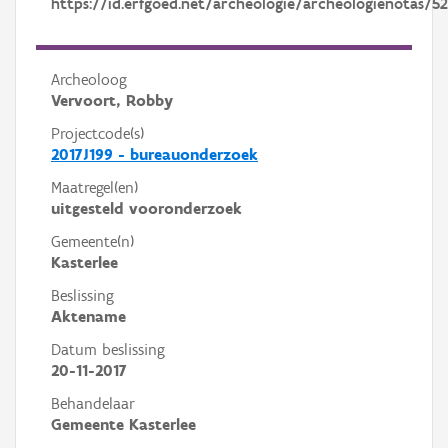
https://id.erfgoed.net/archeologie/archeologienotas/5
Archeoloog
Vervoort, Robby
Projectcode(s)
2017J199 - bureauonderzoek
Maatregel(en)
uitgesteld vooronderzoek
Gemeente(n)
Kasterlee
Beslissing
Aktename
Datum beslissing
20-11-2017
Behandelaar
Gemeente Kasterlee