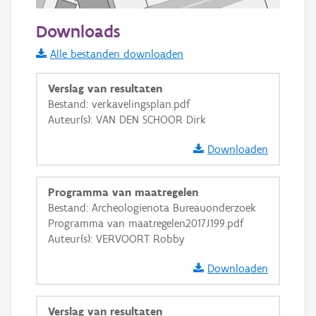
50 m
Downloads
Informatie Vlaanderen
Alle bestanden downloaden
i
Verslag van resultaten
Bestand: verkavelingsplan.pdf
Auteur(s): VAN DEN SCHOOR Dirk
+
−
Downloaden
Programma van maatregelen
Bestand: Archeologienota Bureauonderzoek
Programma van maatregelen2017J199.pdf
Basis Lagen
Auteur(s): VERVOORT Robby
OSM-Basiskaart
Downloaden
Ortho
GRB-Basiskaart
Verslag van resultaten