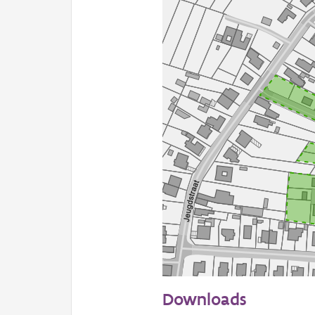
50 m
Downloads
Informatie Vlaanderen