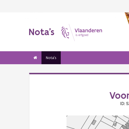
Nota's
Nota's
Voo
ID: 