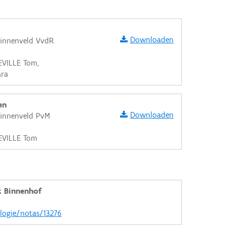
Downloaden
Binnenveld VvdR
EVILLE Tom,
ara
en
Downloaden
Binnenveld PvM
DEVILLE Tom
 Binnenhof
aarden
ologie/notas/13276