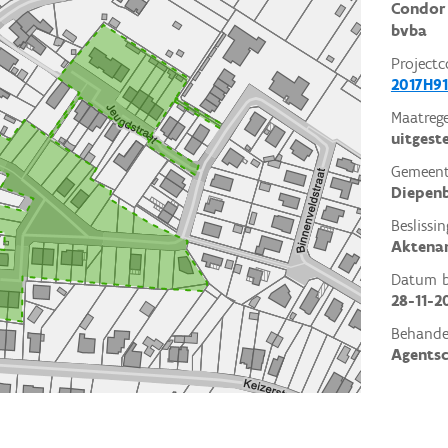
Condor 
bvba
Projectc
2017H91
Maatrege
uitgest
Gemeent
Diepen
Beslissin
Aktena
Datum be
28-11-2
Behande
Agents