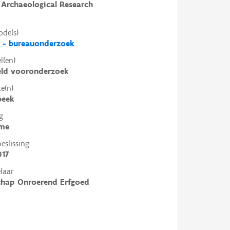
Archaeological Research
ode(s)
 - bureauonderzoek
l(en)
eld vooronderzoek
e(n)
beek
g
me
slissing
017
laar
chap Onroerend Erfgoed