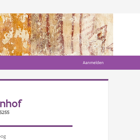
Aanmelden
nhof
/5255
oog