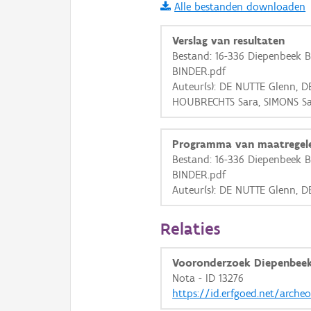
Alle bestanden downloaden
i
Verslag van resultaten
Bestand: 16-336 Diepenbeek 
BINDER.pdf
+
−
Auteur(s): DE NUTTE Glenn, D
HOUBRECHTS Sara, SIMONS S
Programma van maatregel
Bestand: 16-336 Diepenbeek 
BINDER.pdf
Basis Lagen
Auteur(s): DE NUTTE Glenn, 
OSM-Basiskaart
Relaties
Ortho
GRB-Basiskaart
Vooronderzoek Diepenbeek
GRB-Basiskaart in grijsw
Nota - ID 13276
https://id.erfgoed.net/arche