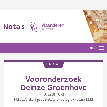
Nota's
MENU
NOTA
Nota's
Vooronderzoek
Aanmelden
Deinze Groenhove
ID: 5258 URI:
https://id.erfgoed.net/archeologie/notas/5258