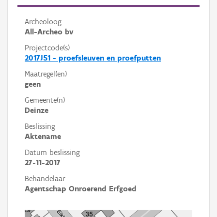
Archeoloog
All-Archeo bv
Projectcode(s)
2017J51 - proefsleuven en proefputten
Maatregel(en)
geen
Gemeente(n)
Deinze
Beslissing
Aktename
Datum beslissing
27-11-2017
Behandelaar
Agentschap Onroerend Erfgoed