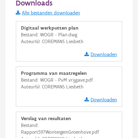
Downloads
Informatie Vlaanderen
Alle bestanden downloaden
i
Digitaal werkputten plan
Bestand: WOGR - Plan.dwg
Auteur(s): COREMANS Liesbeth
+
−
Downloaden
Programma van maatregelen
Bestand: WOGR - PvM vrijgave.pdf
Auteur(s): COREMANS Liesbeth
Basis Lagen
Downloaden
OSM-Basiskaart
Ortho
Verslag van resultaten
GRB-Basiskaart
Bestand:
Rapport597WontergemGroenhove.pdf
GRB-Basiskaart in grijswaarden