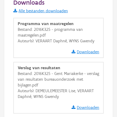
Downloads
Informatie Vlaanderen
Alle bestanden downloaden
i
Programma van maatregelen
Bestand: 2016K325 - programma van
maatregelen.pdf
+
−
Auteur(s): VERAART Daphné, WYNS Gwendy
Downloaden
Verslag van resultaten
Bestand: 2016K325 - Gent Mariakerke - verslag
Basis Lagen
van resultaten bureauonderzoek met
bijlagen.pdf
OSM-Basiskaart
Auteur(s): DEMEULEMEESTER Lise, VERAART
Ortho
Daphné, WYNS Gwendy
GRB-Basiskaart
Downloaden
GRB-Basiskaart in grijswaarden