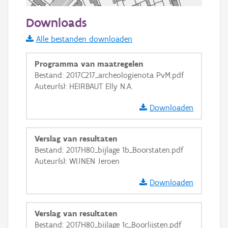
50 m
Downloads
Informatie Vlaanderen
Alle bestanden downloaden
i
Programma van maatregelen
Bestand: 2017C217_archeologienota PvM.pdf
Auteur(s): HEIRBAUT Elly N.A.
+
−
Downloaden
Verslag van resultaten
Bestand: 2017H80_bijlage 1b_Boorstaten.pdf
Auteur(s): WIJNEN Jeroen
Basis Lagen
Downloaden
OSM-Basiskaart
Ortho
Verslag van resultaten
GRB-Basiskaart
Bestand: 2017H80_bijlage 1c_Boorlijsten.pdf