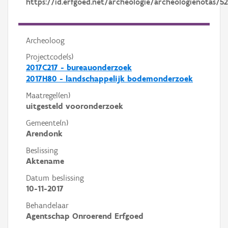
https://id.erfgoed.net/archeologie/archeologienotas/5
Archeoloog
Projectcode(s)
2017C217 - bureauonderzoek
2017H80 - landschappelijk bodemonderzoek
Maatregel(en)
uitgesteld vooronderzoek
Gemeente(n)
Arendonk
Beslissing
Aktename
Datum beslissing
10-11-2017
Behandelaar
Agentschap Onroerend Erfgoed