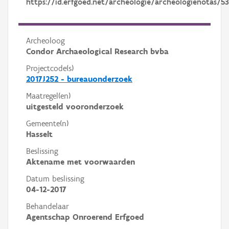
https://id.erfgoed.net/archeologie/archeologienotas/5
Archeoloog
Condor Archaeological Research bvba
Projectcode(s)
2017J252 - bureauonderzoek
Maatregel(en)
uitgesteld vooronderzoek
Gemeente(n)
Hasselt
Beslissing
Aktename met voorwaarden
Datum beslissing
04-12-2017
Behandelaar
Agentschap Onroerend Erfgoed