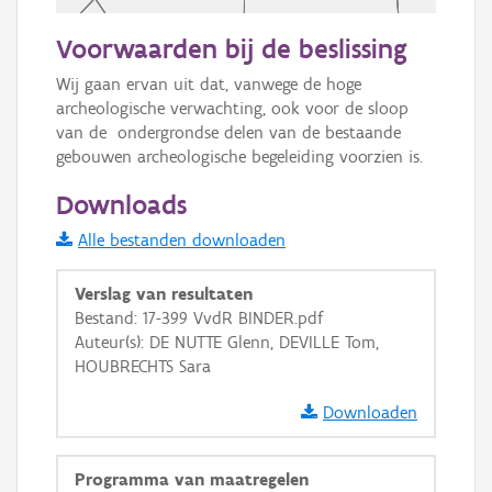
50 m
Voorwaarden bij de beslissing
Informatie Vlaanderen
Wij gaan ervan uit dat, vanwege de hoge 
archeologische verwachting, ook voor de sloop 
i
van de  ondergrondse delen van de bestaande 
gebouwen archeologische begeleiding voorzien is.
+
−
Downloads
Alle bestanden downloaden
Verslag van resultaten
Bestand: 17-399 VvdR BINDER.pdf
Auteur(s): DE NUTTE Glenn, DEVILLE Tom,
Basis Lagen
HOUBRECHTS Sara
OSM-Basiskaart
Downloaden
Ortho
GRB-Basiskaart
Programma van maatregelen