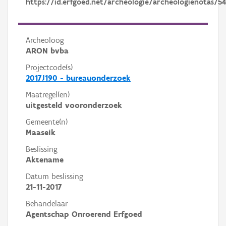
https://id.erfgoed.net/archeologie/archeologienotas/5
Archeoloog
ARON bvba
Projectcode(s)
2017J190 - bureauonderzoek
Maatregel(en)
uitgesteld vooronderzoek
Gemeente(n)
Maaseik
Beslissing
Aktename
Datum beslissing
21-11-2017
Behandelaar
Agentschap Onroerend Erfgoed