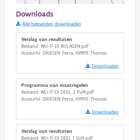
50 m
Downloads
Informatie Vlaanderen
Alle bestanden downloaden
i
Verslag van resultaten
Bestand: WU-17-DI BIJLAGEN.pdf
Auteur(s): DRIESEN Petra, HIMPE Thomas
+
−
Downloaden
Programma van maatregelen
Bestand: WU-17-DI DEEL 2 PvM.pdf
Auteur(s): DRIESEN Petra, HIMPE Thomas
Basis Lagen
Downloaden
OSM-Basiskaart
Ortho
Verslag van resultaten
GRB-Basiskaart
Bestand: WU-17-DI DEEL 1 VvR.pdf