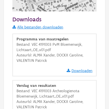
100 m
Downloads
Informatie Vlaanderen
Alle bestanden downloaden
i
Programma van maatregelen
Bestand: VEC 4191003 PvM Bloemenwijk,
Lichtaart_OE_v01.pdf
+
−
Auteur(s): ALMA Xander, DOCKX Caroline,
VALENTIJN Patrick
Downloaden
Verslag van resultaten
Basis Lagen
Bestand: VEC 4191003 Archeologienota
Bloemenwijk, Lichtaart_OE_v01.pdf
OSM-Basiskaart
Auteur(s): ALMA Xander, DOCKX Caroline,
Ortho
VALENTIJN Patrick