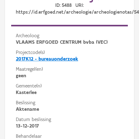
ID: 5488 URI:
https://id.erfgoed.net/archeologie/archeologienotas/5
Archeoloog
VLAAMS ERFGOED CENTRUM bvba (VEC)
Projectcode(s)
2017K12 - bureauonderzoek
Maatregel(en)
geen
Gemeente(n)
Kasterlee
Beslissing
Aktename
Datum beslissing
13-12-2017
Behandelaar