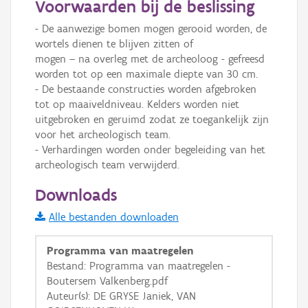
Voorwaarden bij de beslissing
Informatie Vlaanderen
- De aanwezige bomen mogen gerooid worden, de 
wortels dienen te blijven zitten of 

i
mogen – na overleg met de archeoloog - gefreesd 
worden tot op een maximale diepte van 30 cm. 

- De bestaande constructies worden afgebroken 
+
−
tot op maaiveldniveau. Kelders worden niet 
uitgebroken en geruimd zodat ze toegankelijk zijn 
voor het archeologisch team.

- Verhardingen worden onder begeleiding van het 
archeologisch team verwijderd.
Downloads
Basis Lagen
Alle bestanden downloaden
OSM-Basiskaart
Programma van maatregelen
Ortho
Bestand: Programma van maatregelen -
GRB-Basiskaart
Boutersem Valkenberg.pdf
GRB-Basiskaart in grijswaarden
Auteur(s): DE GRYSE Janiek, VAN