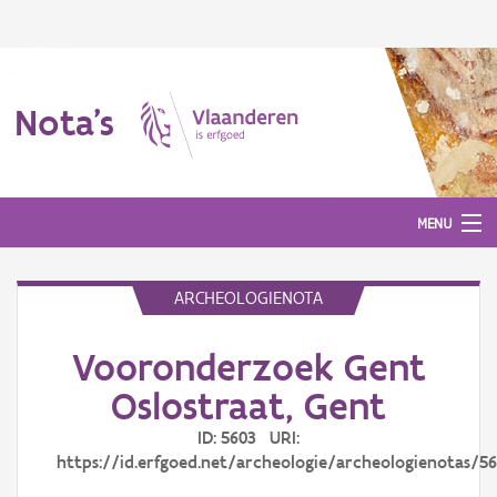
Nota's
MENU
ARCHEOLOGIENOTA
Nota's
Vooronderzoek Gent
Aanmelden
Oslostraat, Gent
ID: 5603 URI:
https://id.erfgoed.net/archeologie/archeologienotas/5