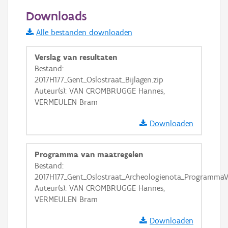
50 m
Downloads
Informatie Vlaanderen
Alle bestanden downloaden
i
Verslag van resultaten
Bestand:
2017H177_Gent_Oslostraat_Bijlagen.zip
+
−
Auteur(s): VAN CROMBRUGGE Hannes,
VERMEULEN Bram
Downloaden
Programma van maatregelen
Basis Lagen
Bestand:
2017H177_Gent_Oslostraat_Archeologienota_ProgrammaV
OSM-Basiskaart
Auteur(s): VAN CROMBRUGGE Hannes,
Ortho
VERMEULEN Bram
GRB-Basiskaart
Downloaden