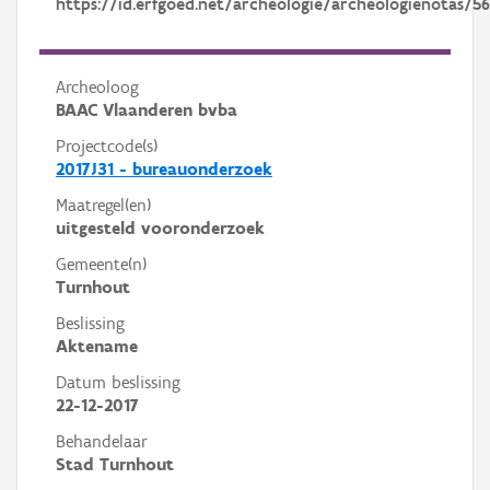
https://id.erfgoed.net/archeologie/archeologienotas/56
Archeoloog
BAAC Vlaanderen bvba
Projectcode(s)
2017J31 - bureauonderzoek
Maatregel(en)
uitgesteld vooronderzoek
Gemeente(n)
Turnhout
Beslissing
Aktename
Datum beslissing
22-12-2017
Behandelaar
Stad Turnhout