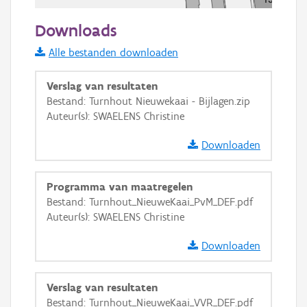
50 m
Downloads
Informatie Vlaanderen
Alle bestanden downloaden
i
Verslag van resultaten
Bestand: Turnhout Nieuwekaai - Bijlagen.zip
Auteur(s): SWAELENS Christine
+
−
Downloaden
Programma van maatregelen
Bestand: Turnhout_NieuweKaai_PvM_DEF.pdf
Auteur(s): SWAELENS Christine
Basis Lagen
Downloaden
OSM-Basiskaart
Ortho
Verslag van resultaten
GRB-Basiskaart
Bestand: Turnhout_NieuweKaai_VVR_DEF.pdf