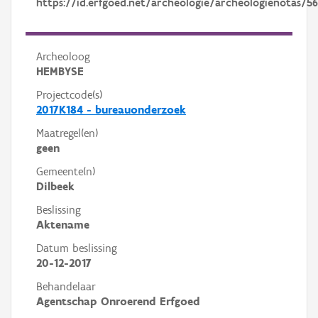
https://id.erfgoed.net/archeologie/archeologienotas/5
Archeoloog
HEMBYSE
Projectcode(s)
2017K184 - bureauonderzoek
Maatregel(en)
geen
Gemeente(n)
Dilbeek
Beslissing
Aktename
Datum beslissing
20-12-2017
Behandelaar
Agentschap Onroerend Erfgoed