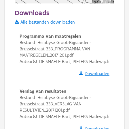
50 m
Downloads
Informatie Vlaanderen
Alle bestanden downloaden
i
Programma van maatregelen
Bestand: Hembyse_Groot-Bijgaarden-
Brusselstraat 333_PROGRAMMA VAN
+
−
MAATREGELEN_20171201.pdf
Auteur(s): DE SMAELE Bart, PIETERS Hadewijch
Downloaden
Verslag van resultaten
Basis Lagen
Bestand: Hembyse_Groot-Bijgaarden-
Brusselstraat 333_VERSLAG VAN
OSM-Basiskaart
RESULTATEN_20171201.pdf
Ortho
Auteur(s): DE SMAELE Bart, PIETERS Hadewijch
GRB-Basiskaart
Downloaden