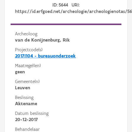
ID: 5644 URI:
https://id.erfgoed.net/archeologie/archeologienotas/5
Archeoloog
van de Konijnenburg, Rik
Projectcode(s)
2017I104 - bureauonderzoek
Maatregel(en)
geen
Gemeente(n)
Leuven
Beslissing
Aktename
Datum beslissing
20-12-2017
Behandelaar