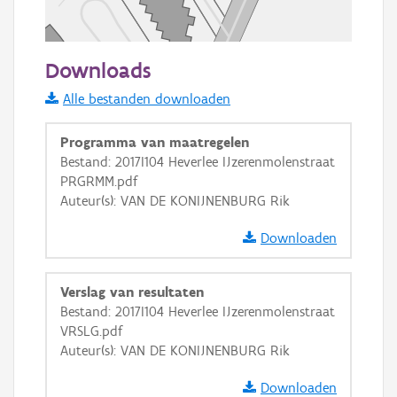
50 m
Downloads
Informatie Vlaanderen
Alle bestanden downloaden
i
Programma van maatregelen
Bestand: 2017I104 Heverlee IJzerenmolenstraat
PRGRMM.pdf
+
−
Auteur(s): VAN DE KONIJNENBURG Rik
Downloaden
Verslag van resultaten
Bestand: 2017I104 Heverlee IJzerenmolenstraat
Basis Lagen
VRSLG.pdf
Auteur(s): VAN DE KONIJNENBURG Rik
OSM-Basiskaart
Ortho
Downloaden