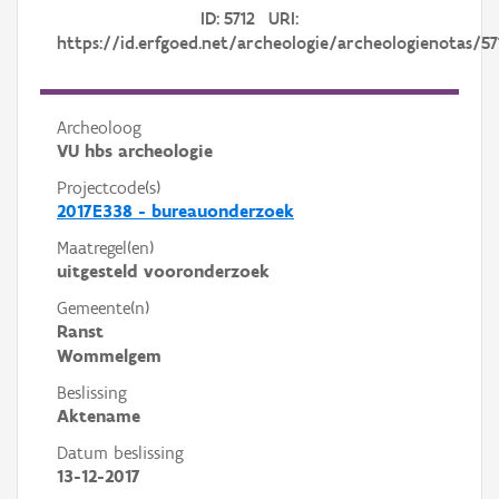
ID: 5712 URI:
https://id.erfgoed.net/archeologie/archeologienotas/57
Archeoloog
VU hbs archeologie
Projectcode(s)
2017E338 - bureauonderzoek
Maatregel(en)
uitgesteld vooronderzoek
Gemeente(n)
Ranst
Wommelgem
Beslissing
Aktename
Datum beslissing
13-12-2017