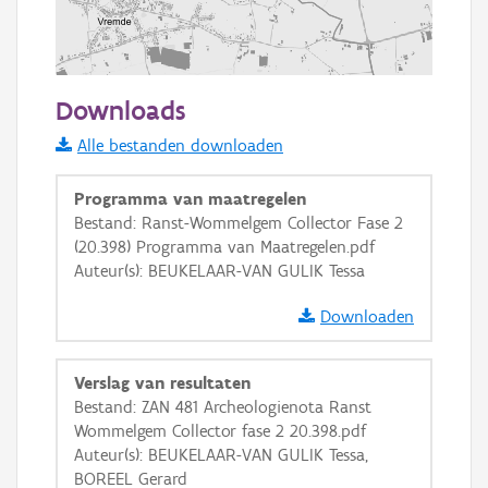
1000 m
Downloads
Informatie Vlaanderen
Alle bestanden downloaden
i
Programma van maatregelen
Bestand: Ranst-Wommelgem Collector Fase 2
(20.398) Programma van Maatregelen.pdf
+
−
Auteur(s): BEUKELAAR-VAN GULIK Tessa
Downloaden
Verslag van resultaten
Bestand: ZAN 481 Archeologienota Ranst
Basis Lagen
Wommelgem Collector fase 2 20.398.pdf
Auteur(s): BEUKELAAR-VAN GULIK Tessa,
OSM-Basiskaart
BOREEL Gerard