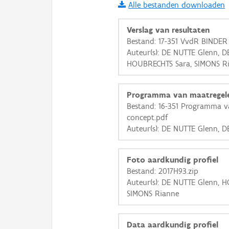
Alle bestanden downloaden
i
Verslag van resultaten
Bestand: 17-351 VvdR BINDER
Auteur(s): DE NUTTE Glenn, D
+
−
HOUBRECHTS Sara, SIMONS R
Programma van maatregel
Bestand: 16-351 Programma v
concept.pdf
Auteur(s): DE NUTTE Glenn, 
Basis Lagen
OSM-Basiskaart
Foto aardkundig profiel
Ortho
Bestand: 2017H93.zip
Auteur(s): DE NUTTE Glenn, 
GRB-Basiskaart
SIMONS Rianne
GRB-Basiskaart in grijsw
Data aardkundig profiel