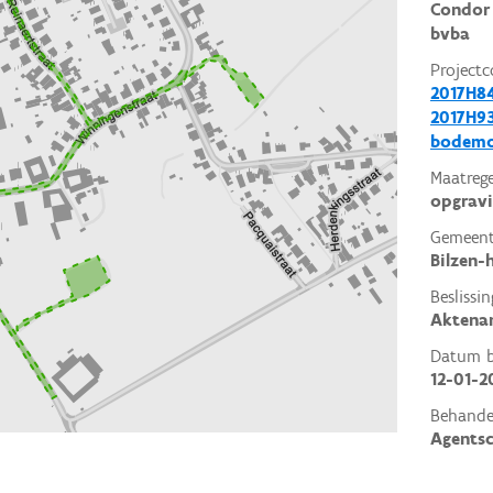
Condor 
bvba
Projectc
2017H8
2017H93
bodemo
Maatrege
opgrav
Gemeent
Bilzen-
Beslissin
Aktena
Datum be
12-01-2
Behande
Agents