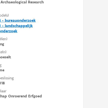
Archaeological Research
ode(s)
4 - bureauonderzoek
 - landschappelijk
nderzoek
l(en)
ing
e(n)
hoeselt
g
me
slissing
018
laar
chap Onroerend Erfgoed