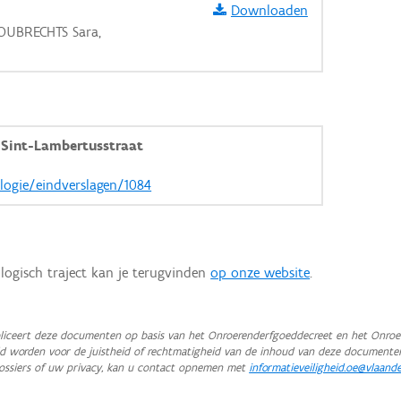
Downloaden
HOUBRECHTS Sara,
-Sint-Lambertusstraat
ologie/eindverslagen/1084
logisch traject kan je terugvinden
op onze website
.
iceert deze documenten op basis van het Onroerenderfgoeddecreet en het Onroer
teld worden voor de juistheid of rechtmatigheid van de inhoud van deze documente
ossiers of uw privacy, kan u contact opnemen met
informatieveiligheid.oe@vlaand