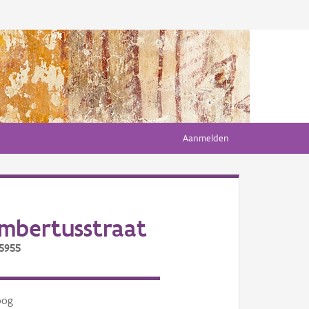
Aanmelden
ambertusstraat
/5955
oog