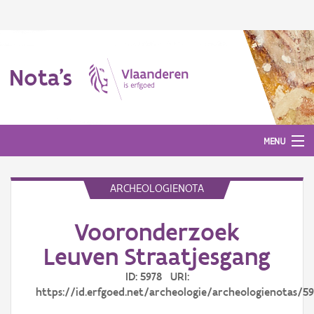
Nota's
MENU
ARCHEOLOGIENOTA
Nota's
Vooronderzoek
Aanmelden
Leuven Straatjesgang
ID: 5978 URI:
https://id.erfgoed.net/archeologie/archeologienotas/5