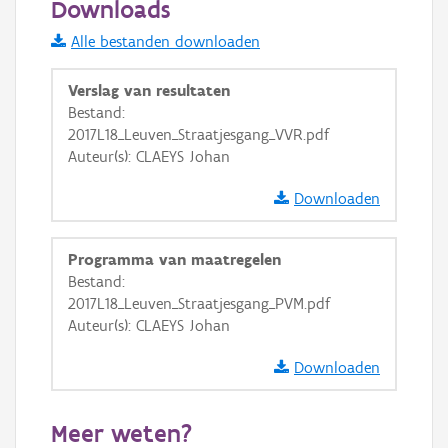
Downloads
Informatie Vlaanderen
Alle bestanden downloaden
i
Verslag van resultaten
Bestand:
2017L18_Leuven_Straatjesgang_VVR.pdf
+
−
Auteur(s): CLAEYS Johan
Downloaden
Programma van maatregelen
Bestand:
Basis Lagen
2017L18_Leuven_Straatjesgang_PVM.pdf
Auteur(s): CLAEYS Johan
OSM-Basiskaart
Ortho
Downloaden
GRB-Basiskaart
Meer weten?
GRB-Basiskaart in grijswaarden