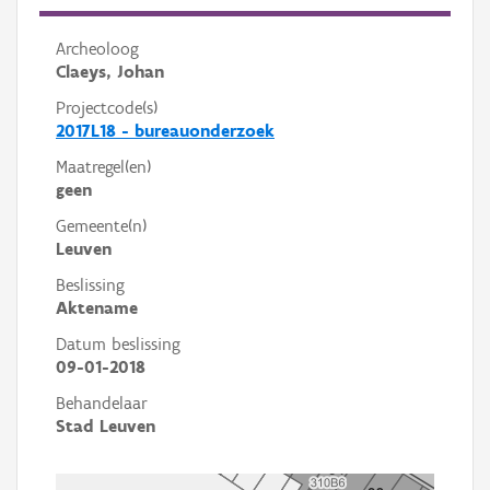
Archeoloog
Claeys, Johan
Projectcode(s)
2017L18 - bureauonderzoek
Maatregel(en)
geen
Gemeente(n)
Leuven
Beslissing
Aktename
Datum beslissing
09-01-2018
Behandelaar
Stad Leuven