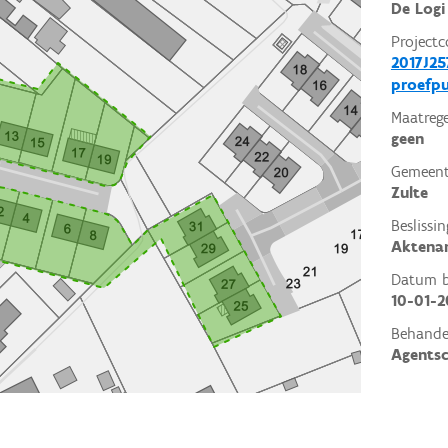
De Logi
Projectc
2017J25
proefp
Maatrege
geen
Gemeent
Zulte
Beslissin
Aktena
Datum be
10-01-2
Behande
Agents