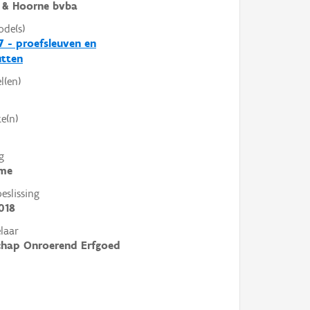
 & Hoorne bvba
ode(s)
7 - proefsleuven en
utten
l(en)
e(n)
g
me
slissing
018
laar
chap Onroerend Erfgoed