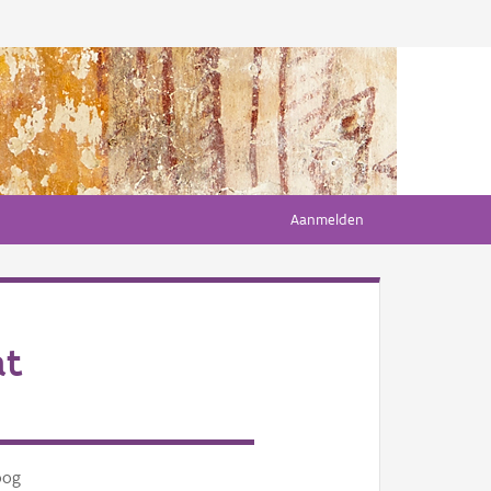
Aanmelden
at
oog