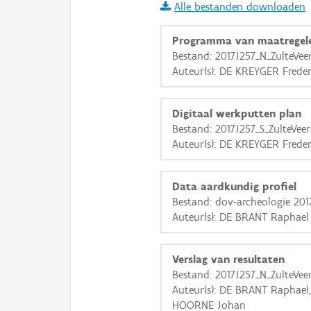
Alle bestanden downloaden
i
Programma van maatregel
Bestand: 2017J257_N_ZulteVee
Auteur(s): DE KREYGER Freder
+
−
Digitaal werkputten plan
Bestand: 2017J257_S_ZulteVeer
Auteur(s): DE KREYGER Freder
Basis Lagen
Data aardkundig profiel
Bestand: dov-archeologie 201
OSM-Basiskaart
Auteur(s): DE BRANT Raphael
Ortho
GRB-Basiskaart
Verslag van resultaten
Bestand: 2017J257_N_ZulteVee
GRB-Basiskaart in grijsw
Auteur(s): DE BRANT Raphael
HOORNE Johan