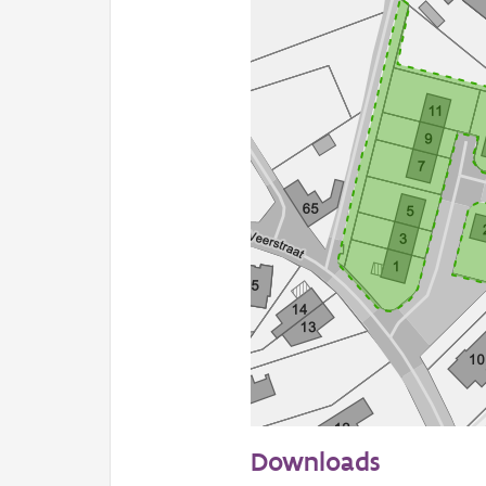
50 m
Downloads
Informatie Vlaanderen