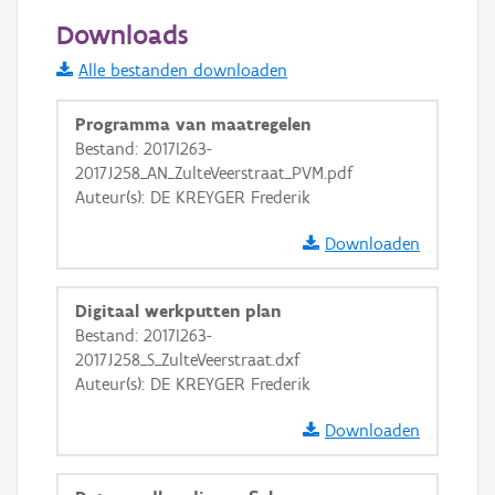
50 m
Downloads
Informatie Vlaanderen
Alle bestanden downloaden
i
Programma van maatregelen
Bestand: 2017I263-
2017J258_AN_ZulteVeerstraat_PVM.pdf
+
−
Auteur(s): DE KREYGER Frederik
Downloaden
Digitaal werkputten plan
Bestand: 2017I263-
Basis Lagen
2017J258_S_ZulteVeerstraat.dxf
Auteur(s): DE KREYGER Frederik
OSM-Basiskaart
Ortho
Downloaden
GRB-Basiskaart