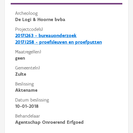
Archeoloog
De Logi & Hoorne bvba
Projectcode(s)
2017I263 - bureauonderzoek
2017J258 - proefsleuven en proefputten
Maatregel(en)
geen
Gemeente(n)
Zulte
Beslissing
Aktename
Datum beslissing
10-01-2018
Behandelaar
Agentschap Onroerend Erfgoed