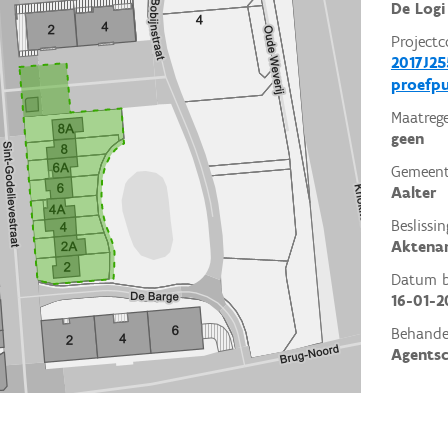
De Logi
Projectc
2017J25
proefp
Maatrege
geen
Gemeent
Aalter
Beslissin
Aktena
Datum be
16-01-2
Behande
Agents