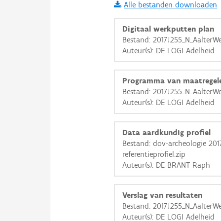
Alle bestanden downloaden
i
Digitaal werkputten plan
Bestand: 2017J255_N_AalterWe
Auteur(s): DE LOGI Adelheid
+
−
Programma van maatregel
Bestand: 2017J255_N_AalterWe
Auteur(s): DE LOGI Adelheid
Basis Lagen
Data aardkundig profiel
Bestand: dov-archeologie 201
OSM-Basiskaart
referentieprofiel.zip
Ortho
Auteur(s): DE BRANT Raph
GRB-Basiskaart
Verslag van resultaten
GRB-Basiskaart in grijsw
Bestand: 2017J255_N_AalterWe
Auteur(s): DE LOGI Adelheid