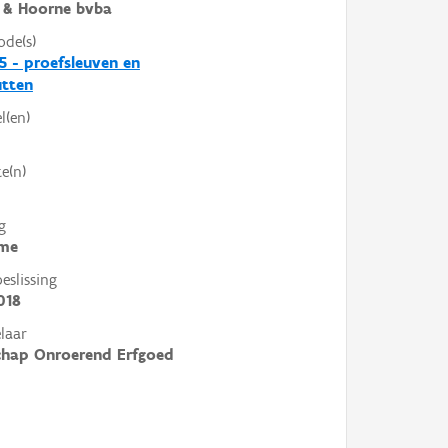
 & Hoorne bvba
ode(s)
5 - proefsleuven en
utten
l(en)
e(n)
g
me
slissing
018
laar
chap Onroerend Erfgoed