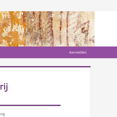
Aanmelden
ij
oog