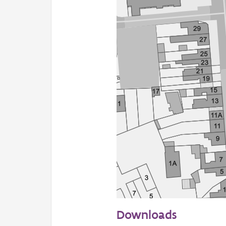
50 m
Downloads
Informatie Vlaanderen