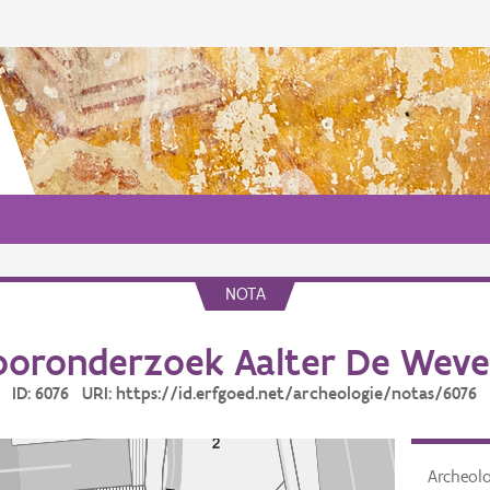
NOTA
ooronderzoek Aalter De Wever
ID: 6076 URI: https://id.erfgoed.net/archeologie/notas/6076
Archeol