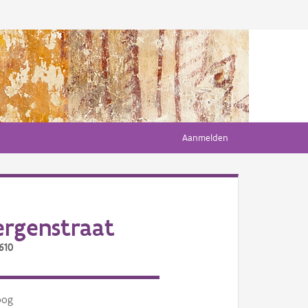
Aanmelden
rgenstraat
610
oog