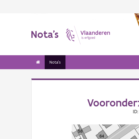
Nota's
Nota's
Vooronder
ID