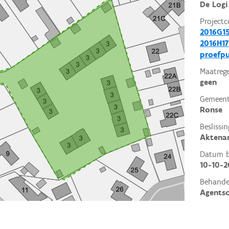
De Logi
Projectc
2016G1
2016H17
proefp
Maatrege
geen
Gemeent
Ronse
Beslissin
Aktena
Datum be
10-10-2
Behande
Agents