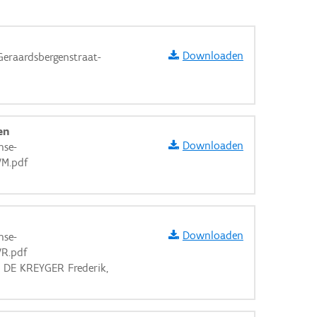
Downloaden
Geraardsbergenstraat-
en
Downloaden
nse-
VM.pdf
Downloaden
nse-
VR.pdf
, DE KREYGER Frederik,
aarden