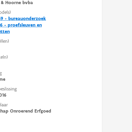
 & Hoorne bvba
ode(s)
59 - bureauonderzoek
6 - proefsleuven en
utten
l(en)
e(n)
g
me
slissing
016
laar
chap Onroerend Erfgoed