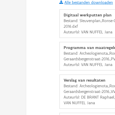
Alle bestanden downloaden
i
Digitaal werkputten plan
Bestand: Sleuvenplan_Ronse-
2016.dxf
+
−
Auteur(s): VAN NUFFEL Jana
Programma van maatregel
Bestand: Archeologienota_Ro
Geraardsbergenstraat-2016_P
Auteur(s): VAN NUFFEL Jana
Basis Lagen
OSM-Basiskaart
Verslag van resultaten
Ortho
Bestand: Archeologienota_Ro
Geraardsbergenstraat-2016_V
GRB-Basiskaart
Auteur(s): DE BRANT Raphael
GRB-Basiskaart in grijsw
VAN NUFFEL Jana