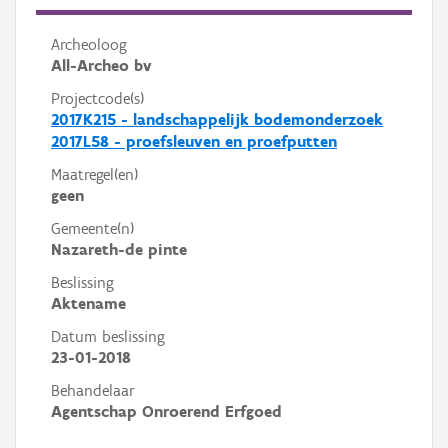
Archeoloog
All-Archeo bv
Projectcode(s)
2017K215 - landschappelijk bodemonderzoek
2017L58 - proefsleuven en proefputten
Maatregel(en)
geen
Gemeente(n)
Nazareth-de pinte
Beslissing
Aktename
Datum beslissing
23-01-2018
Behandelaar
Agentschap Onroerend Erfgoed