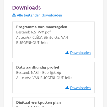
50 m
Downloads
Informatie Vlaanderen
Alle bestanden downloaden
i
Programma van maatregelen
Bestand: 627 PvM.pdf
Auteur(s): CLÉDA Bénédicte, VAN
+
−
BUGGENHOUT Jelke
Downloaden
Data aardkundig profiel
Bestand: NABI - Boorlijst.zip
Basis Lagen
Auteur(s): VAN BUGGENHOUT Jelke
OSM-Basiskaart
Downloaden
Ortho
GRB-Basiskaart
Digitaal werkputten plan