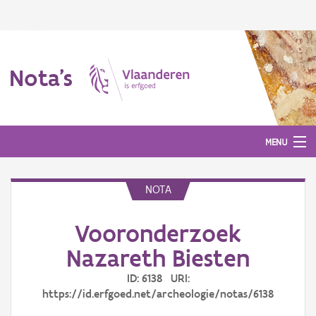
Nota's
MENU
NOTA
Nota's
Vooronderzoek
Aanmelden
Nazareth Biesten
ID: 6138 URI:
https://id.erfgoed.net/archeologie/notas/6138