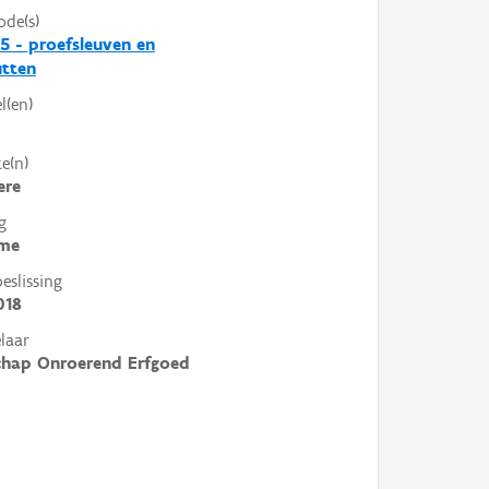
ode(s)
5 - proefsleuven en
utten
l(en)
e(n)
ere
g
me
slissing
018
laar
chap Onroerend Erfgoed