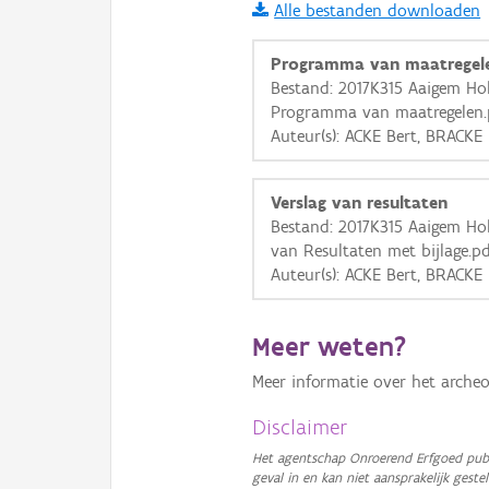
Alle bestanden downloaden
i
Programma van maatregel
Bestand: 2017K315 Aaigem Hol
Programma van maatregelen.
+
−
Auteur(s): ACKE Bert, BRACKE
Verslag van resultaten
Bestand: 2017K315 Aaigem Hol
van Resultaten met bijlage.p
Auteur(s): ACKE Bert, BRACKE
Basis Lagen
OSM-Basiskaart
Meer weten?
Ortho
Meer informatie over het archeo
GRB-Basiskaart
Disclaimer
GRB-Basiskaart in grijsw
Het agentschap Onroerend Erfgoed publ
geval in en kan niet aansprakelijk ges