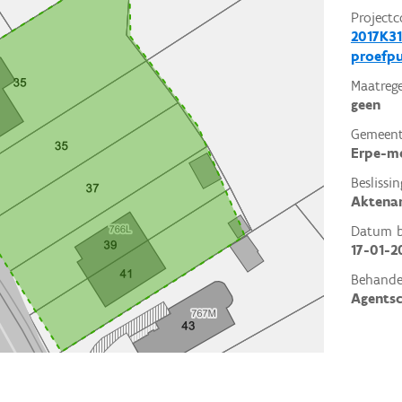
Projectc
2017K31
proefp
Maatrege
geen
Gemeent
Erpe-m
Beslissin
Aktena
Datum be
17-01-2
Behande
Agents