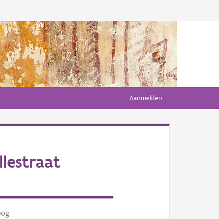
Aanmelden
lestraat
oog