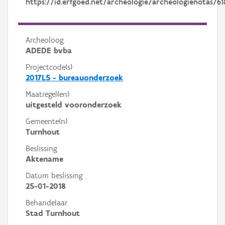
https://id.erfgoed.net/archeologie/archeologienotas/61
Archeoloog
ADEDE bvba
Projectcode(s)
2017L5 - bureauonderzoek
Maatregel(en)
uitgesteld vooronderzoek
Gemeente(n)
Turnhout
Beslissing
Aktename
Datum beslissing
25-01-2018
Behandelaar
Stad Turnhout