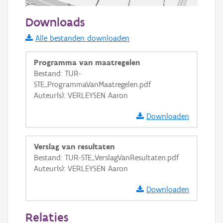
50 m
Downloads
Informatie Vlaanderen
Alle bestanden downloaden
i
Programma van maatregelen
Bestand: TUR-
STE_ProgrammaVanMaatregelen.pdf
+
−
Auteur(s): VERLEYSEN Aaron
Downloaden
Verslag van resultaten
Bestand: TUR-STE_VerslagVanResultaten.pdf
Basis Lagen
Auteur(s): VERLEYSEN Aaron
OSM-Basiskaart
Downloaden
Ortho
Relaties
GRB-Basiskaart