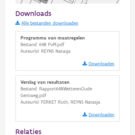
50 m
Downloads
Informatie Vlaanderen
Alle bestanden downloaden
i
Programma van maatregelen
Bestand: 648 PvM.pdf
Auteur(s): REYNS Natasja
+
−
Downloaden
Verslag van resultaten
Bestand: Rapport648WetterenOude
Gentweg.pdf
Basis Lagen
Auteur(s): FERKET Ruth, REYNS Natasja
OSM-Basiskaart
Downloaden
Ortho
Relaties
GRB-Basiskaart