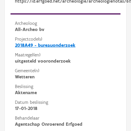
https://id.erfgoed.net/archeologie/archeologienotas/61
Archeoloog
All-Archeo bv
Projectcode(s)
2018A49 - bureauonderzoek
Maatregel(en)
uitgesteld vooronderzoek
Gemeente(n)
Wetteren
Beslissing
Aktename
Datum beslissing
17-01-2018
Behandelaar
Agentschap Onroerend Erfgoed