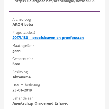
https://id.erfgoed.net/archeologie/notas/6218
Archeoloog
ARON bvba
Projectcode(s)
2017L180 - proefsleuven en proefputten
Maatregel(en)
geen
Gemeente(n)
Bree
Beslissing
Aktename
Datum beslissing
23-01-2018
Behandelaar
Agentschap Onroerend Erfgoed