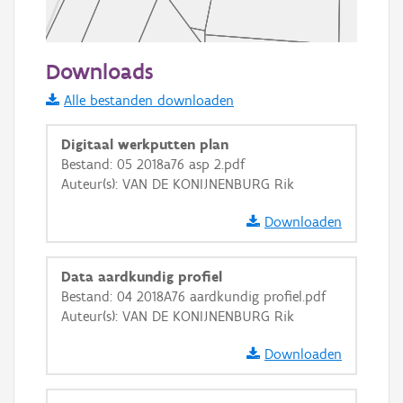
50 m
Downloads
Informatie Vlaanderen
Alle bestanden downloaden
i
Digitaal werkputten plan
Bestand: 05 2018a76 asp 2.pdf
Auteur(s): VAN DE KONIJNENBURG Rik
+
−
Downloaden
Data aardkundig profiel
Bestand: 04 2018A76 aardkundig profiel.pdf
Auteur(s): VAN DE KONIJNENBURG Rik
Basis Lagen
Downloaden
OSM-Basiskaart
Ortho