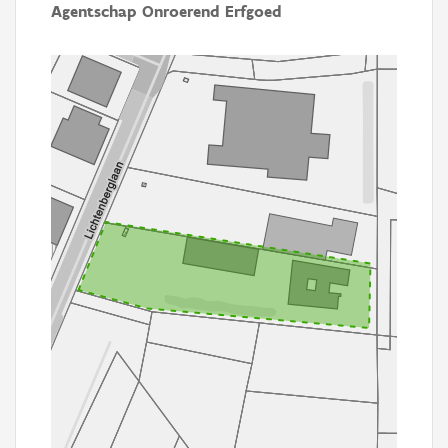
Agentschap Onroerend Erfgoed