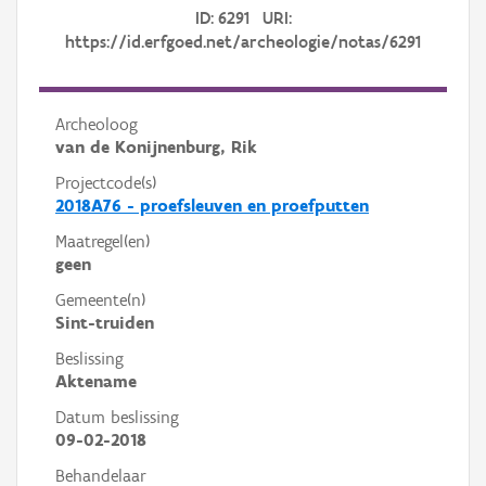
ID: 6291 URI:
https://id.erfgoed.net/archeologie/notas/6291
Archeoloog
van de Konijnenburg, Rik
Projectcode(s)
2018A76 - proefsleuven en proefputten
Maatregel(en)
geen
Gemeente(n)
Sint-truiden
Beslissing
Aktename
Datum beslissing
09-02-2018
Behandelaar