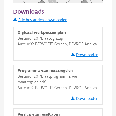
50 m
Downloads
Informatie Vlaanderen
Alle bestanden downloaden
i
Digitaal werkputten plan
Bestand: 2017L199_qgis.zip
Auteur(s): BERVOETS Gerben, DEVROE Annika
+
−
Downloaden
Programma van maatregelen
Bestand: 2017L199_programma van
maatregelen.pdf
Basis Lagen
Auteur(s): BERVOETS Gerben, DEVROE Annika
OSM-Basiskaart
Downloaden
Ortho
GRB-Basiskaart
Verslag van resultaten