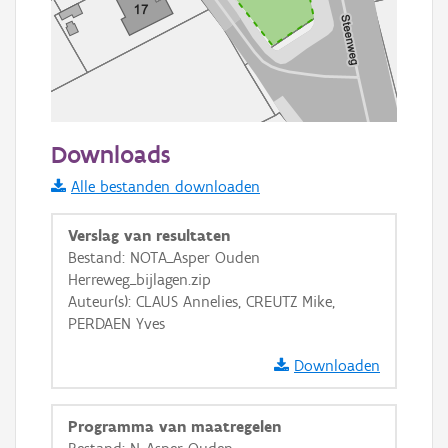
50 m
Downloads
Informatie Vlaanderen
Alle bestanden downloaden
i
Verslag van resultaten
Bestand: NOTA_Asper Ouden
Herreweg_bijlagen.zip
+
−
Auteur(s): CLAUS Annelies, CREUTZ Mike,
PERDAEN Yves
Downloaden
Programma van maatregelen
Basis Lagen