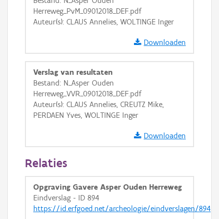
Bestand: N_Asper Ouden
Herreweg_PvM_09012018_DEF.pdf
OSM-Basiskaart
Auteur(s): CLAUS Annelies, WOLTINGE Inger
Ortho
Downloaden
GRB-Basiskaart
GRB-Basiskaart in grijswaarden
Verslag van resultaten
Bestand: N_Asper Ouden
Herreweg_VVR_09012018_DEF.pdf
Auteur(s): CLAUS Annelies, CREUTZ Mike,
PERDAEN Yves, WOLTINGE Inger
Downloaden
Relaties
Opgraving Gavere Asper Ouden Herreweg
Eindverslag - ID 894
https://id.erfgoed.net/archeologie/eindverslagen/894