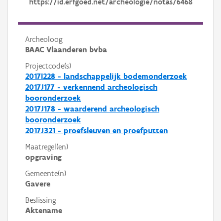
https://id.erfgoed.net/archeologie/notas/6468
Archeoloog
BAAC Vlaanderen bvba
Projectcode(s)
2017I228 - landschappelijk bodemonderzoek
2017J177 - verkennend archeologisch
booronderzoek
2017J178 - waarderend archeologisch
booronderzoek
2017J321 - proefsleuven en proefputten
Maatregel(en)
opgraving
Gemeente(n)
Gavere
Beslissing
Aktename